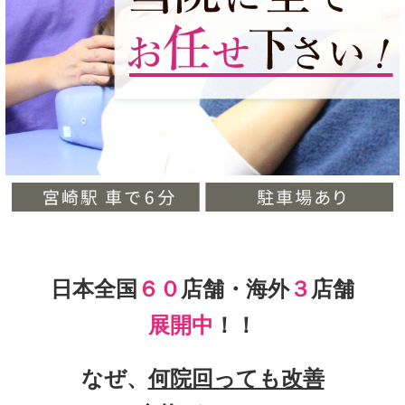
日本全国
６０
店舗・海外
３
店舗
展開中
！！
なぜ、
何院回っても改善