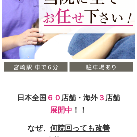
日本全国
６０
店舗・海外
３
店舗
展開中
！！
なぜ、
何院回っても改善